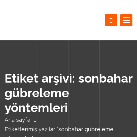
İ
ç
e
r
i
ğ
e
g
e
ç
Etiket arşivi: sonbahar
gübreleme
yöntemleri
Ana sayfa
Etiketlenmiş yazılar "sonbahar gübreleme