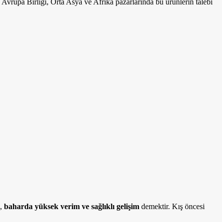
 Avrupa Birliği, Orta Asya ve Afrika pazarlarında bu ürünlerin talebi
i,
baharda yüksek verim ve sağlıklı gelişim
demektir. Kış öncesi