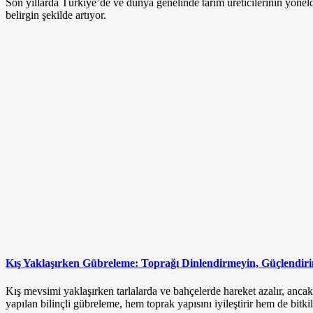
Son yıllarda Türkiye’de ve dünya genelinde tarım üreticilerinin yönel
belirgin şekilde artıyor.
Kış Yaklaşırken Gübreleme: Toprağı Dinlendirmeyin, Güçlendiri
Kış mevsimi yaklaşırken tarlalarda ve bahçelerde hareket azalır, anca
yapılan bilinçli gübreleme, hem toprak yapısını iyileştirir hem de bitkil