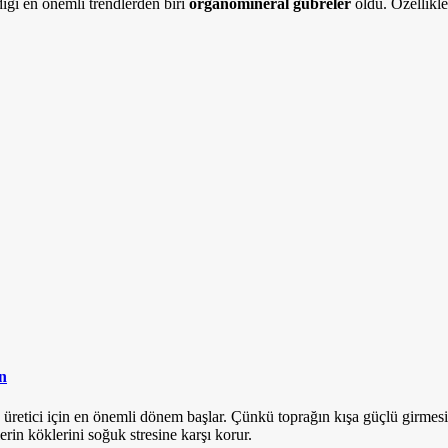
diği en önemli trendlerden biri
organomineral gübreler
oldu. Özellikle
n
k üretici için en önemli dönem başlar. Çünkü toprağın kışa güçlü girmes
erin köklerini soğuk stresine karşı korur.