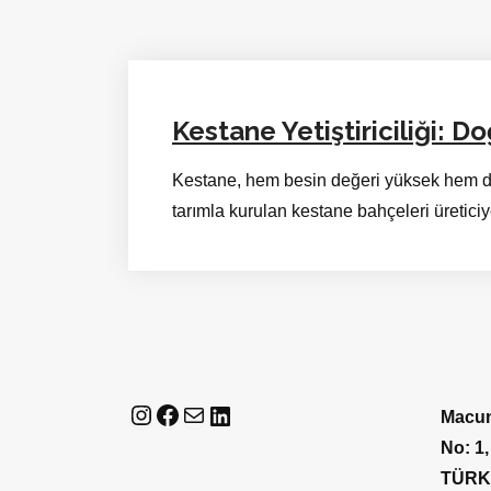
Kestane Yetiştiriciliği: D
Kestane, hem besin değeri yüksek hem de
tarımla kurulan kestane bahçeleri üreticiye
Instagram
Facebook
E-posta
LinkedIn
Macun
No: 1,
TÜRK