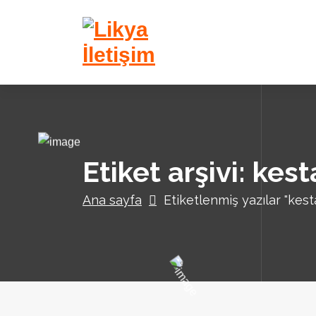
İ
ç
e
r
i
ğ
e
g
e
ç
Etiket arşivi: kes
Ana sayfa
Etiketlenmiş yazılar "kest