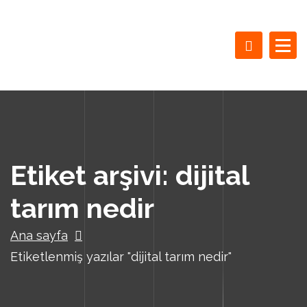
İ
ç
e
r
i
ğ
e
g
e
ç
Etiket arşivi: dijital
tarım nedir
Ana sayfa
Etiketlenmiş yazılar "dijital tarım nedir"