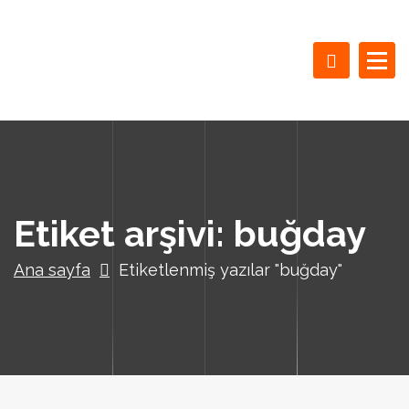
İ
ç
e
r
i
ğ
e
g
e
ç
Etiket arşivi: buğday
Ana sayfa
Etiketlenmiş yazılar "buğday"