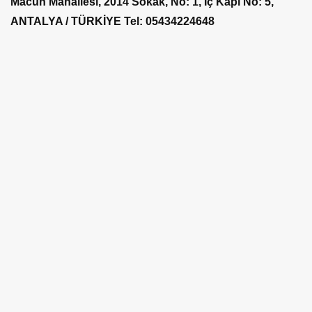
Macun Mahallesi, 2014 Sokak, No: 1, İç Kapı No: 5,
ANTALYA / TÜRKİYE
Tel: 05434224648